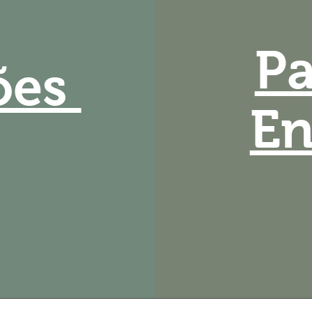
Pa
ões
En