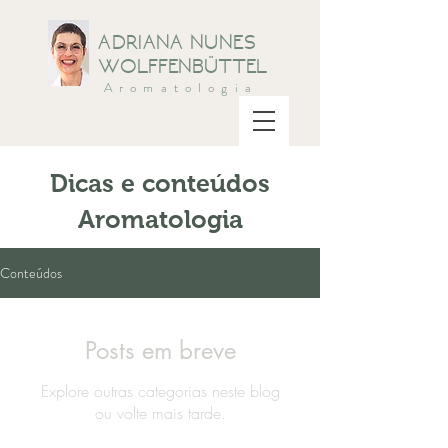
ADRIANA NUNES
WOLFFENBÜTTEL
Aromatologia
Dicas e conteúdos
Aromatologia
Conteúdos
Posts em breve
Explore outras categorias neste blog
ou volte mais tarde.