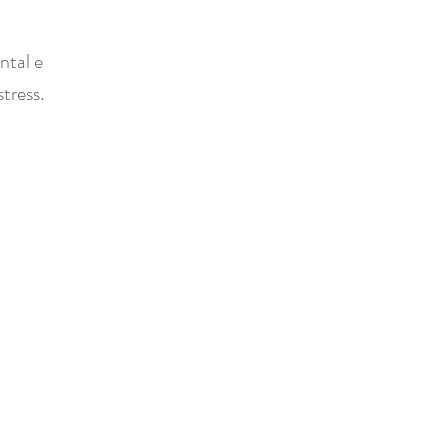
ntal e
tress.